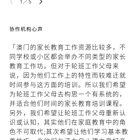
1
／
5
协作机构心声
「澳门的家长教育工作资源比较多，不
「
同学校或小区都会举办不同类型的家长
系
教育工作坊。但对于轮班工作父母来
质
说，因为他们工作上的特性而较难迁就
鼓
时间参与这方面的培训。所以我们希望
些
为轮班工作父母去构思一个有系统的，
力
并适合他们时间的家长教育培训课程。
并
另外，我们希望让轮班工作父母重新认
识或认知，其实他们在家庭教育中的角
陈
色不可取代;其次希望让他们学习基本教