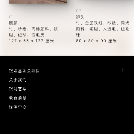
02
01
狮头
麒麟
竹、金属铁线、纱纸、丙烯
竹、纱纸、丙烯颜料、浆
颜料、浆糊、人造毛、绒毛
糊、绒球、假毛皮 
球
127 x 65 x 127 厘米 
80 x 80 x 90 厘米
银娱基金会项目
关于我们
银河艺萃
最新消息
媒体中心