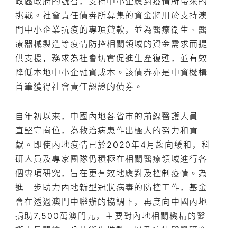
政區政府的號召，支持中小企應對疫情所帶來的
挑戰。社會責任債劵所募集的資金將用於支持澳
門中小企業抗疫的專項貸款，並為醫療衛生、醫
療器械製造等疫情防控相關領域的資金需求而提
供支援，務求為社會切實促進生產復甦，並有效
降低本地中小企融資成本。該債券亦是中資機構
首筆獲得社會責任認證的債券。
自年初以來，中國內地各省市的前線醫護人員一
直堅守崗位，為救治病患作出極大的努力和貢
獻。即使內地疫情已於2020年4月趨向緩和，科
研人員及專家團隊仍積極在相關醫療領域進行各
個專項研究，旨在更有效地應對及控制疫情。為
進一步助力內地新型冠狀病毒的防控工作，基金
會在透過澳門中聯辦的協調下，再度向中國內地
捐助7,500萬澳門元，主要對內地相關機構的醫