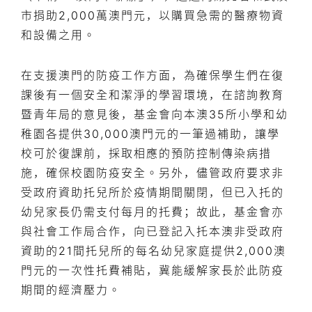
市捐助2,000萬澳門元，以購買急需的醫療物資
和設備之用。
在支援澳門的防疫工作方面，為確保學生們在復
課後有一個安全和潔淨的學習環境，在諮詢教育
暨青年局的意見後，基金會向本澳35所小學和幼
稚園各提供30,000澳門元的一筆過補助，讓學
校可於復課前，採取相應的預防控制傳染病措
施，確保校園防疫安全。另外，儘管政府要求非
受政府資助托兒所於疫情期間關閉，但已入托的
幼兒家長仍需支付每月的托費；故此，基金會亦
與社會工作局合作，向已登記入托本澳非受政府
資助的21間托兒所的每名幼兒家庭提供2,000澳
門元的一次性托費補貼，冀能緩解家長於此防疫
期間的經濟壓力。