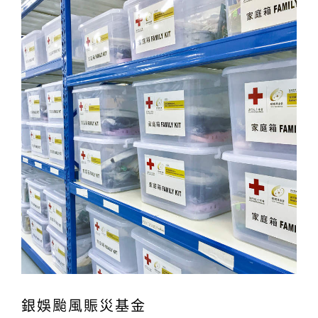
銀娛颱風賑災基金