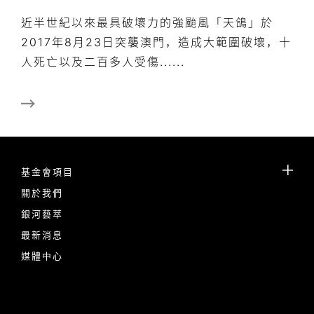
近半世紀以來最具破壞力的強颱風「天鴿」於
2017年8月23日突襲澳門，造成大範圍破壞，十
人死亡以及二百多人受傷......
基金會項目
關於我們
銀河藝萃
最新消息
媒體中心