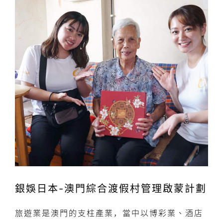
銀娛日本-澳門綜合渡假村管理啟蒙計劃
旅遊業是澳門的支柱產業，當中以博彩業、酒店