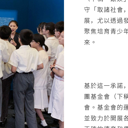
守「取諸社會
展，尤以透過
聚焦培育青少
來。
基於這一承諾，
團基金會（下
會。基金會的
並致力於開展