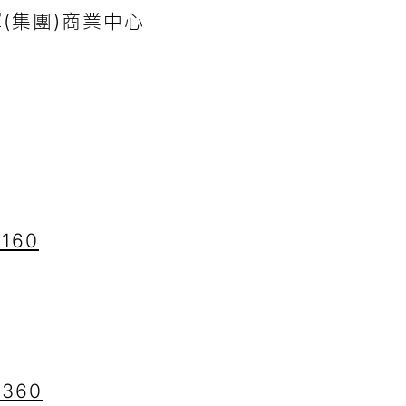
光輝(集團)商業中心
8160
8360