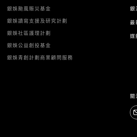
銀娛颱風賑災基金
銀
銀娛讀寫支援及研究計劃
最
銀娛社區護理計劃
媒
銀娛公益創投基金
銀娛青創計劃商業顧問服務
關