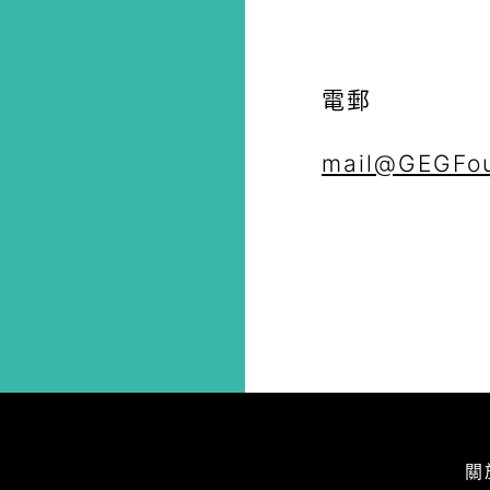
電郵
mail@GEGFou
關