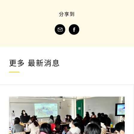
分享到
更多
最新消息