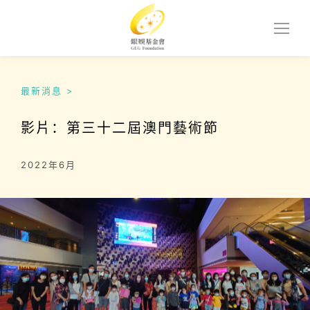
最新消息
>
影片：第三十二屆澳門藝術節
2022年6月